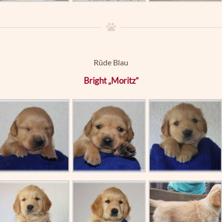
Rüde Blau
Bright „Moritz“