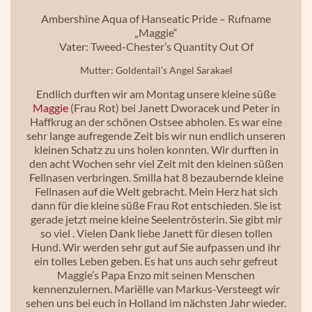
Ambershine Aqua of Hanseatic Pride – Rufname
„Maggie“
Vater: Tweed-Chester’s Quantity Out Of
Mutter: Goldentail’s Angel Sarakael
Endlich durften wir am Montag unsere kleine süße
Maggie
(Frau Rot) bei Janett Dworacek und Peter in
Haffkrug an der schönen Ostsee abholen. Es war eine
sehr lange aufregende Zeit bis wir nun endlich unseren
kleinen Schatz zu uns holen konnten. Wir durften in
den acht Wochen sehr viel Zeit mit den kleinen süßen
Fellnasen verbringen. Smilla hat 8 bezaubernde kleine
Fellnasen auf die Welt gebracht. Mein Herz hat sich
dann für die kleine süße Frau Rot entschieden. Sie ist
gerade jetzt meine kleine Seelentrösterin. Sie gibt mir
so viel . Vielen Dank liebe Janett für diesen tollen
Hund. Wir werden sehr gut auf Sie aufpassen und ihr
ein tolles Leben geben. Es hat uns auch sehr gefreut
Maggie’s Papa Enzo mit seinen Menschen
kennenzulernen. Mariëlle van Markus-Versteegt wir
sehen uns bei euch in Holland im nächsten Jahr wieder.